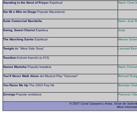
Standing in the Need of Prayer
Espiritual
Harm: Chris 
Sto Mi e Milo im Drago
Popular Macedonia
Suite Comercial Navideña
Harm: José B
Swing, Sweet Chariot
Espiritua
Josly
The Marching Saints
Espiritual
Werner Schei
Tonight
de "West Side Story"
Leonard Bern
Tourdion
Anònim francès (s.XVI)
Vamos Maninha
Popular brasilera
Harm: Ferna
You’ll Never Walk Alone
del Musical Play “Carousel”
Richard Rodge
You Raise Me Up
The 2003 Pop Hit
Brendan Grah
Zorongo
Popular andaluza
Francesc Vila
© 2007 Coral Catasons | Avda. Onze de Setemb
More informat