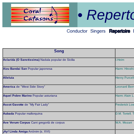
• Reperto
Song
Aclarida
(O Sanctissima)
Nadala popular de Sicilia
I.Heim
Aizu Bandai San
Popular japonesa
Harm: Hiroshi
Alleluia
Henry Purcell
America
de "West Side Story"
Leonard Bern
Aquel Pobre Marino
Popular asturiana
Harm: Alain 
Ascot Gavotte
de "My Fair Lady"
Frederick Lo
Aubada
Popular mallorquina
D.M. Tortell. 
Ave Verum Corpus
Cant gregorià de corpus
W.A. Mozart
¡Ay! Linda Amiga
Anònim (s. XVI)