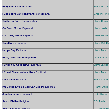
Ev'ry time I feel the Spirit
Harm: G. Cap
Fuga Sobre Canción Infantil Venezolana
Gregory Pino
Gobbo so Pare
Popular italiana
Harm: César 
Go Down Moses
Espiritual
Harm: Josly
Go Down, Moses
Espiritual
Harm: Marco 
Good News
Espiritual
Harm: Willi G
Happy Day
Espiritual
Harm: Marco 
Here, There and Everywhere
John Lennon
I Bring You Good News!
Espiritual
Lloyd Larson
I Couldn’ Hear Nobody Pray
Espiritual
Harm: Marco 
I'm a rollin'
Espiritual
Harm: Andre
I'm Gonna Live So God Can Use Me
Espiritual
Harm: David 
Jacob’s Ladder
Espiritual
Bob Oliveira
Jesus Bleibet
Religiosa
J.S. Bach
Joia en el M ón!
Nadala
G.F. Haendel,