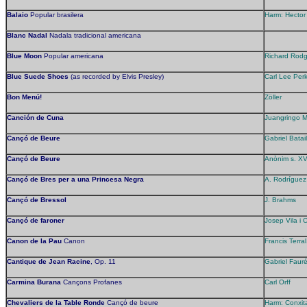
Balaio
Popular brasilera
Harm: Hector 
Blanc Nadal
Nadala tradicional americana
Blue Moon
Popular americana
Richard Rodg
Blue Suede Shoes
(as recorded by Elvis Presley)
Carl Lee Per
Bon Menú!
Zöller
Canción de Cuna
Juangringo M
Cançó de Beure
Gabriel Batail
Cançó de Beure
Anònim s. XV
Cançó de Bres per a una Princesa Negra
A. Rodríguez
Cançó de Bressol
J. Brahms
Cançó de faroner
Josep Vila i 
Canon de la Pau
Canon
Francis Terr
Cantique de Jean Racine
, Op. 11
Gabriel Faur
Carmina Burana
Cançons Profanes
Carl Orff
Chevaliers de la Table Ronde
Cançó de beure
Harm: Conxit