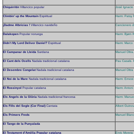
Chiquirritin
Villancico popular
José Ignacio
Climbin’ up the Mountain
Espiritual
Harm: Patsy 
¡Dadme Albricias !
Villancico navideño
Cancionero d
Dalakopen
Popular noruega
Harm: Bjørn 
Didn’t My Lord Deliver Daniel?
Espiritual
Harm: Marco 
El Campanar de Lleida
Sardana
Manuel Oltra.
El Cant dels Ocells
Nadala tradicional catalana
Pau Casals. 
El Desembre Congelat
Nadala tradicional catalana
Manuel Oltra
El Noi de la Mare
Nadala tradicional catalana
Harm: Ernest
El Rossinyol
Popular catalana
Harm: Antoni
Els Angels de la Glòria
Nadala tradicional francesa
Harm: Manuel
Els Fills del Segle (Cor Final)
Cantata
Albert Guinov
Els Primers Freds
Manuel Blanc
El Tango de la Punyalada
El Testament d’Amèlia Popular catalana
Enric Morera