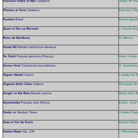
Passera Sobre el Mar
Catalana
Josep Mª Pla
Plomes al Vent
Catalana
Francesc Vila
Psalmo
Brasil
Ernani Aguiar
Quan el Dia va Marxant
J. Garcia Ga
Rosa de Bardissa
H. Werner
Santa Nit
Nadala tradicional alemana
Se Canti
Popular gascona (França)
Harm: Josep
Sense Vent
Tradicional escandinava
G. Deutschm
Signor Abate!
Canon
Ludwig van 
Signore Delle Cime
Italiana
Giuseppe de 
Singin’ in the Rain
Banda sonora
Nacio Herb Br
Siyahamba
Popular zulú (Africa)
Edició: Jose
Smile
de Modern Times
Charles Chap
Sota el Cel de París
Hubert Girau
Stabat Mater
Op. 138
J. Rheinberg