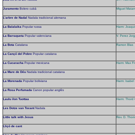
Juramento
Bolero cubà
Miguel Matam
L’arbre de Nadal
Nadala tradicional alemana
La Balalaika
Popular russa
Harm: Joaqu
La Barraqueta
Popular valenciana
V. Perez Jorg
La Bota
Catalana
Ramon Blas
La Cançó del Pobre
Popular catalana
La Cucaracha
Popular mexicana
Harm: Max Fr
La Mare de Déu
Nadala tradicional catalana
La Morenada
Popular boliviana
Harm: Isabel
La Rosa Perfumada
Canon popular anglès
Laulu ilon Tuottaa
Harm: Thord
Les Dotze van Tocant
Nadala
Little talk with Jesus
Rev. D. Thom
Lliçó de cant