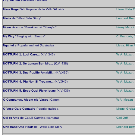
Llop de Mar
Havanera catalana
Mare Puge Dalt
Popular de la Vall d'Albaida
Harm: Rafa Ga
María
de "West Side Story"
Leonard Bern
Moon river
de "Breakfast at Tiffany's "
Henry Mancini
My Way
"Singing with Sinatra"
C. Francois, 
Nga Iwi e
Popular mahorí (Australia)
Lletra: Hiriu
NOTTURNI 1. Luci Care...
(K.V. 346)
W. A. Mozart
NOTTURNI 2. Se Lontan Ben Mio...
(K.V. 438)
W. A. Mozart
NOTTURNI 3. Due Pupille Amabili...
(K.V.439)
W. A. Mozart
NOTTURNI 4. Piu Non Si Trovano...
(K.V.549)
W. A. Mozart
NOTTURNI 5. Ecco Quel Fiero Istate
(K.V.436)
W. A. Mozart
O Companys, Alcem els Vasos!
Canon
W.A. Mozart
O Voso Galo Comadre
Popular gallega
Miguel Groba
Odi et Amo
de Catulli Carmina (cantata)
Carl Orff
One Hand One Heart
de "West Side Story"
Leonard Bern